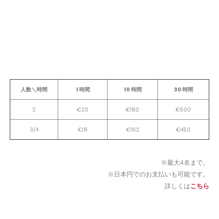
人数＼時間
1 時間
10 時間
30 時間
2
€20
€180
€500
3/4
€18
€162
€450
※最大4名まで。
※日本円でのお支払いも可能です。
詳しくは
こちら