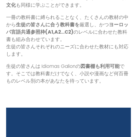
文化
も同様に学ぶことができます。
一冊の教科書に縛られることなく、たくさんの教材の中
から
生徒の皆さんに合う教科書を
厳選し、かつ
ヨーロッ
パ言語共通参照枠(A1,A2…C2)
のレベルに合わせた教科
書も組み合わせています。
生徒の皆さんそれぞれのニーズに合わせた教材にも対応
します。
生徒の皆さんは Idiomas Galionの
図書棚も利用可能
で
す。そこでは教科書だけでなく、小説や漫画など何百冊
ものレベル別の本があなたを待っています。