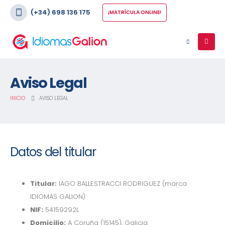
(+34) 698 136 175
¡MATRÍCULA ONLINE!
Aviso Legal
INICIO
AVISO LEGAL
Datos del titular
Titular:
IAGO BALLESTRACCI RODRIGUEZ (marca
IDIOMAS GALION)
NIF:
54159292L
Domicilio:
A Coruña (15145), Galicia