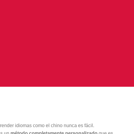
ender idiomas como el chino nunca es fácil.
os un
método completamente personalizado
que es