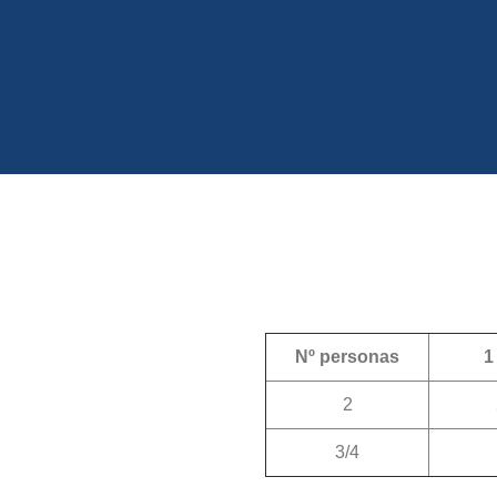
(+34
Nº personas
1
2
3/4