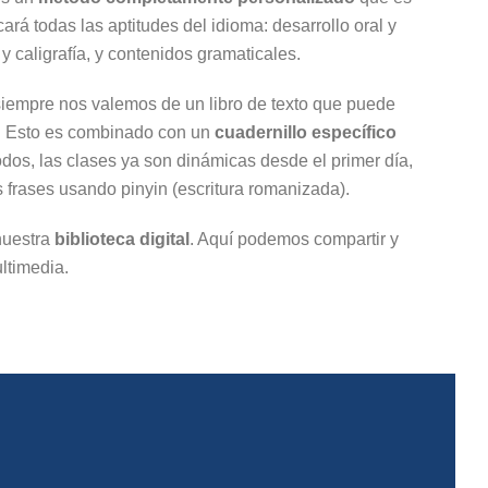
rá todas las aptitudes del idioma: desarrollo oral y
 y caligrafía, y contenidos gramaticales.
siempre nos valemos de un libro de texto que puede
. Esto es combinado con un
cuadernillo específico
os, las clases ya son dinámicas desde el primer día,
frases usando pinyin (escritura romanizada).
nuestra
biblioteca digital
. Aquí podemos compartir y
ltimedia.