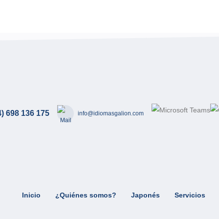
4) 698 136 175
info@idiomasgalion.com
Inicio
¿Quiénes somos?
Japonés
Servicios